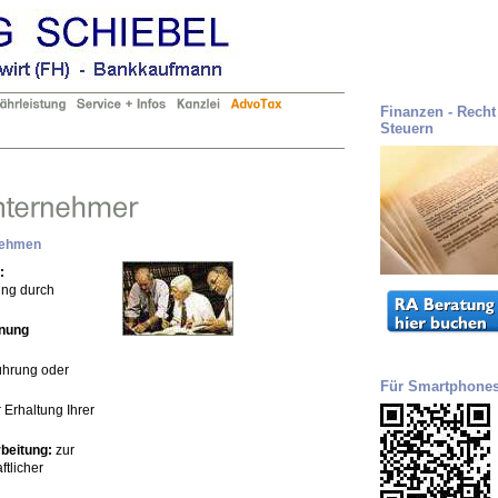
Finanzen - Recht 
Steuern
rnehmen
:
ung durch
hnung
hrung oder
Für Smartphone
 Erhaltung Ihrer
rbeitung:
zur
tlicher