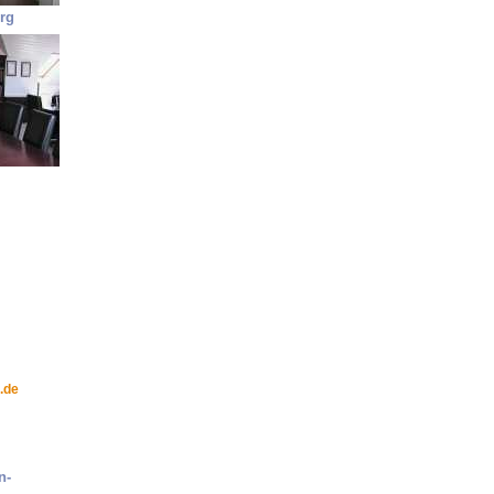
rg
.de
n-