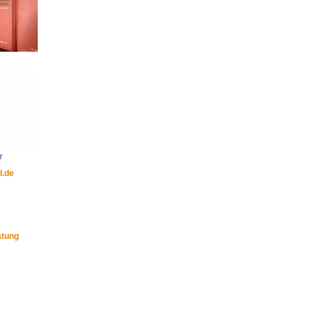
r
l.de
atung