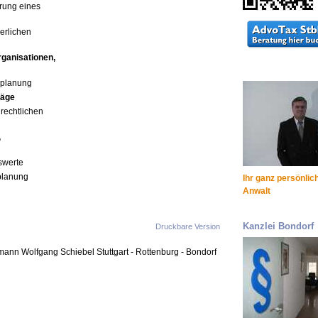
rung eines
uerlichen
ganisationen,
splanung
räge
rechtlichen
,
swerte
planung
Ihr ganz persönlic
Anwalt
Kanzlei Bondorf
Druckbare Version
mann Wolfgang Schiebel Stuttgart - Rottenburg - Bondorf