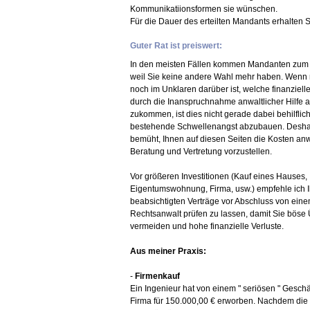
Kommunikatiionsformen sie wünschen.
Für die Dauer des erteilten Mandants erhalten
Guter Rat ist preiswert:
In den meisten Fällen kommen Mandanten zum 
weil Sie keine andere Wahl mehr haben. Wenn
noch im Unklaren darüber ist, welche finanziel
durch die Inanspruchnahme anwaltlicher Hilfe a
zukommen, ist dies nicht gerade dabei behilflich
bestehende Schwellenangst abzubauen. Deshal
bemüht, Ihnen auf diesen Seiten die Kosten anw
Beratung und Vertretung vorzustellen.
Vor größeren Investitionen (Kauf eines Hauses,
Eigentumswohnung, Firma, usw.) empfehle ich 
beabsichtigten Verträge vor Abschluss von ein
Rechtsanwalt prüfen zu lassen, damit Sie bös
vermeiden und hohe finanzielle Verluste.
Aus meiner Praxis:
-
Firmenkauf
Ein Ingenieur hat von einem " seriösen " Gesch
Firma für 150.000,00 € erworben. Nachdem die