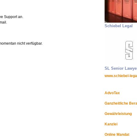
ve Support an.
mail.
Schiebel Legal
SL Senior Lawye
www.schiebel-lega
AdvoTax
Ganzheitliche Ber
Gewährleistung
Kanzlei
Online Mandat