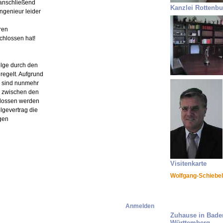
 anschließend
Kanzlei Rottenbu
ngenieur leider
ren
chlossen hat!
olge durch den
regelt. Aufgrund
s sind nunmehr
en zwischen den
hlossen werden
lgevertrag die
gen
Visitenkarte
Wolfgang-Schiebel
Anmelden
Zuhause in Bade
Württemberg