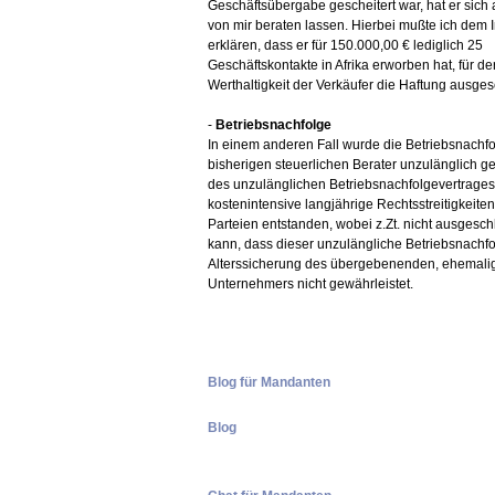
Geschäftsübergabe gescheitert war, hat er sich
von mir beraten lassen. Hierbei mußte ich dem I
erklären, dass er für 150.000,00 € lediglich 25
Geschäftskontakte in Afrika erworben hat, für de
Werthaltigkeit der Verkäufer die Haftung ausges
-
Betriebsnachfolge
In einem anderen Fall wurde die Betriebsnachf
bisherigen steuerlichen Berater unzulänglich ge
des unzulänglichen Betriebsnachfolgevertrage
kostenintensive langjährige Rechtsstreitigkeit
Parteien entstanden, wobei z.Zt. nicht ausgesc
kann, dass dieser unzulängliche Betriebsnachfo
Alterssicherung des übergebenenden, ehemali
Unternehmers nicht gewährleistet.
Blog für Mandanten
Blog