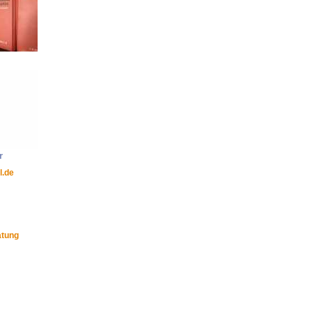
r
l.de
atung