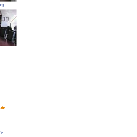
rg
.de
n-