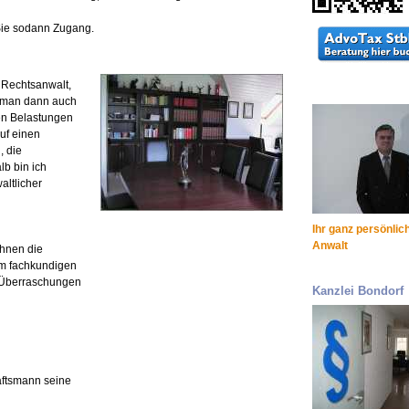
 Sie sodann Zugang.
Rechtsanwalt,
 man dann auch
len Belastungen
uf einen
, die
b bin ich
altlicher
Ihr ganz persönlic
Anwalt
Ihnen die
em fachkundigen
e Überraschungen
Kanzlei Bondorf
äftsmann seine